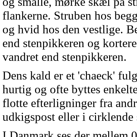
og smalle, mørke skæl på str
flankerne. Struben hos begge
og hvid hos den vestlige. 
end stenpikkeren og korter
vandret end stenpikkeren.
Dens kald er et 'chaeck' fulg
hurtig og ofte byttes enkelt
flotte efterligninger fra an
udkigspost eller i cirklende
I Danmark ses der mellem 0 