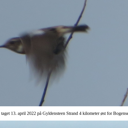
, taget 13. april 2022 på Gyldensteen Strand 4 kilometer øst for Bogens