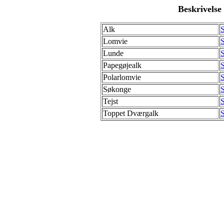
Beskrivelse 
Alk
S
Lomvie
S
Lunde
S
Papegøjealk
S
Polarlomvie
S
Søkonge
S
Tejst
S
Toppet Dværgalk
S